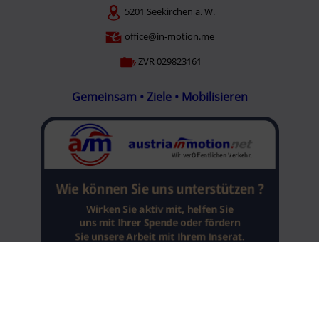
5201 Seekirchen a. W.
office@in-motion.me
ZVR 029823161
Gemeinsam • Ziele • Mobilisieren