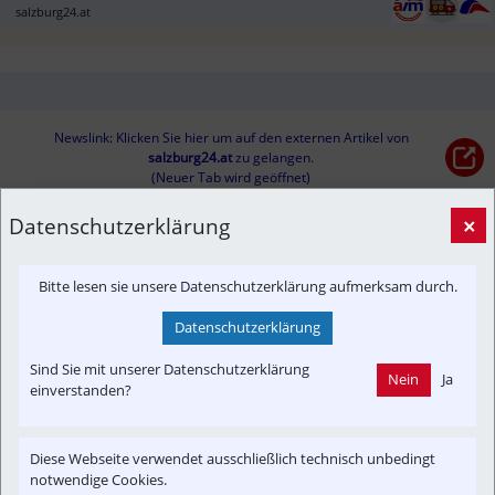
salzburg24.at
Newslink: Klicken Sie hier um auf den externen Artikel von
salzburg24.at
 zu gelangen.
(Neuer Tab wird geöffnet)
Datenschutzerklärung
×
Interessensgruppen
Austria-In-Motion
Güterverkehr
In-Motion
Bitte lesen sie unsere Datenschutzerklärung aufmerksam durch.
Datenschutzerklärung
Themenbereiche
Betreiber
Newslink
Reportage
Verkehrspolitik
Sind Sie mit unserer Datenschutzerklärung
Nein
Ja
einverstanden?
Diese Webseite verwendet ausschließlich technisch unbedingt
notwendige Cookies.