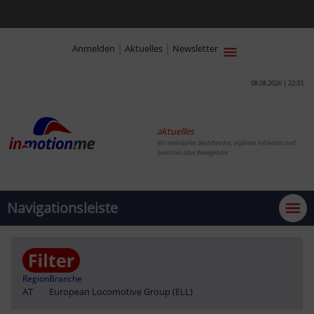
|
|
Anmelden
Aktuelles
Newsletter
08.08.2026 | 22:33
aktuelles
Wir verknüpfen Bestehendes, ergänzen Fehlendes und
berichten über Bewegendes
Navigationsleiste
Region
Branche
AT
European Locomotive Group (ELL)