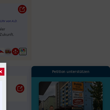
7 Uhr
von
A.D.
aler
nen Zukunft.
×
Petition unterstützen