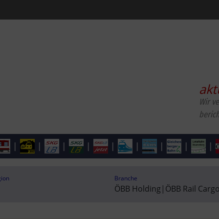
akt
Wir v
beric
|
|
|
|
|
|
|
|
|
gion
Branche
T
ÖBB Holding
|
ÖBB Rail Carg