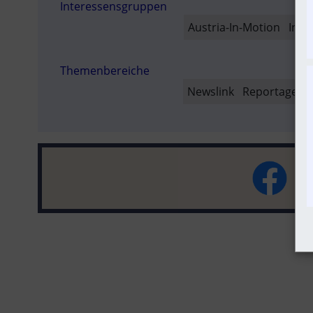
Interessensgruppen
SO
Austria-In-Motion
In-M
Themenbereiche
Newslink
Reportage
P