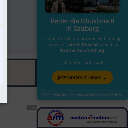
Rettet die Obuslinie 8
in Salzburg
Für den Erhalt der direkten Verbindung
zwischen
Neue Mitte Lehen
und dem
Stadtzentrum Salzburg
.
Jede Unterschrift zählt!
Jetzt unterschreiben →
Gemeinsam für einen starken öffentlichen Verkehr.
Anzeige