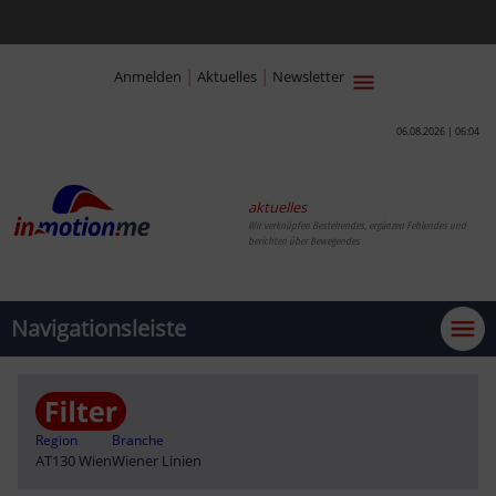
|
|
Anmelden
Aktuelles
Newsletter
06.08.2026 | 06:04
aktuelles
Wir verknüpfen Bestehendes, ergänzen Fehlendes und
berichten über Bewegendes
Navigationsleiste
Region
Branche
AT130 Wien
Wiener Linien