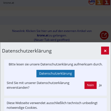
krone.at
Newslink: Klicken Sie hier um auf den externen Artikel von
krone.at
 zu gelangen.
(Neuer Tab wird geöffnet)
Datenschutzerklärung
×
Interessensgruppen
Austria-In-Motion
Fachbeitrag
Fahrgast
Bitte lesen sie unsere Datenschutzerklärung aufmerksam durch.
Datenschutzerklärung
Themenbereiche
Newslink
Verkehrspolitik
Sind Sie mit unserer Datenschutzerklärung
Nein
Ja
einverstanden?
Diese Webseite verwendet ausschließlich technisch unbedingt
notwendige Cookies.