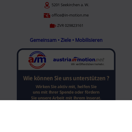
5201 Seekirchen a. W.
office@in-motion.me
ZVR 029823161
Gemeinsam • Ziele • Mobilisieren