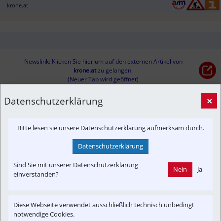
krone.at
Newslink: Klicken Sie hier um auf den externen Artikel von
krone.at
 zu gelangen.
(Neuer Tab wird geöffnet)
Datenschutzerklärung
×
Interessensgruppen
Austria-In-Motion
Baustelle
Fachbeitrag
Bitte lesen sie unsere Datenschutzerklärung aufmerksam durch.
Datenschutzerklärung
Themenbereiche
Presseaussendung
Newslink
Verkehrspolitik
Sind Sie mit unserer Datenschutzerklärung
Nein
Ja
einverstanden?
Diese Webseite verwendet ausschließlich technisch unbedingt
notwendige Cookies.