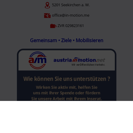
5201 Seekirchen a. W.
office@in-motion.me
ZVR 029823161
Gemeinsam • Ziele • Mobilisieren