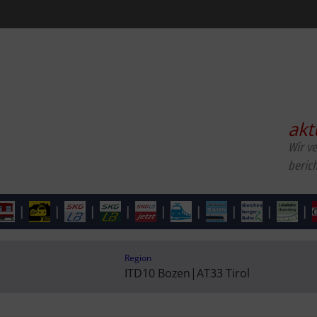
akt
Wir v
beric
|
|
|
|
|
|
|
|
|
Region
ITD10 Bozen
|
AT33 Tirol