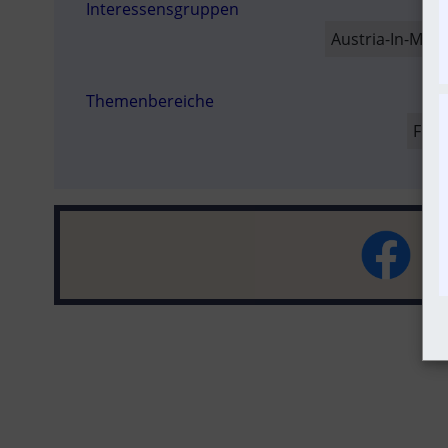
Interessensgruppen
SO
Austria-In-Moti
Themenbereiche
Fuß 