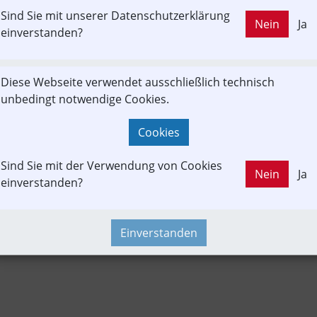
Sind Sie mit unserer Datenschutzerklärung
LD OUT
Nein
Ja
on
Baustelle
Fahrgast
In-Motion
SEV
einverstanden?
Diese Webseite verwendet ausschließlich technisch
& Rad
Newslink
Time-Event
unbedingt notwendige Cookies.
Cookies
Sind Sie mit der Verwendung von Cookies
Nein
Ja
einverstanden?
Einverstanden