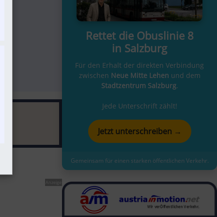
Rettet die Obuslinie 8
in Salzburg
Für den Erhalt der direkten Verbindung
zwischen
Neue Mitte Lehen
und dem
Stadtzentrum Salzburg
.
Jede Unterschrift zählt!
Jetzt unterschreiben →
Gemeinsam für einen starken öffentlichen Verkehr.
Anzeige