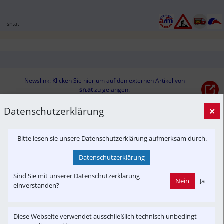
sn.at
Newslink: Klicken Sie hier um auf den externen Artikel von
sn.at
 zu gelangen.
(Neuer Tab wird geöffnet)
Datenschutzerklärung
×
Interessensgruppen
Bitte lesen sie unsere Datenschutzerklärung aufmerksam durch.
Austria-In-Motion
Baustelle
Güterverkehr
In-Motion
Datenschutzerklärung
Themenbereiche
Sind Sie mit unserer Datenschutzerklärung
Nein
Ja
Fahrzeug-Portrait
Neubau-Infra
Newslink
Reportage
einverstanden?
Diese Webseite verwendet ausschließlich technisch unbedingt