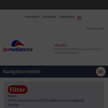
|
|
Anmelden
Aktuelles
Newsletter
07.08.2026 | 20:57
aktuelles
Wir verknüpfen Bestehendes, ergänzen Fehlendes und
berichten über Bewegendes
Navigationsleiste
Region
AT224 Oststeiermark
|
AT323 Salzburg und Umgebung
Branche