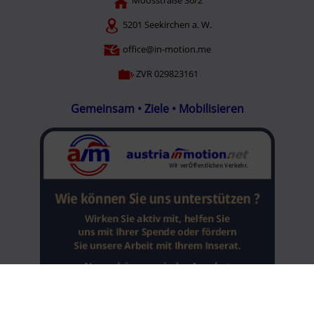
5201 Seekirchen a. W.
office@in-motion.me
ZVR 029823161
Gemeinsam • Ziele • Mobilisieren