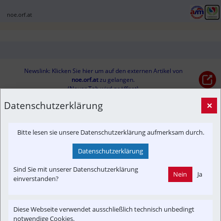
noe.orf.at
Newslink: Klicken Sie hier um auf den externen Artikel von
noe.orf.at
 zu gelangen.
(Neuer Tab wird geöffnet)
Datenschutzerklärung
×
Interessensgruppen
Bitte lesen sie unsere Datenschutzerklärung aufmerksam durch.
Austria-In-Motion
Umwelt
Datenschutzerklärung
Themenbereiche
Sind Sie mit unserer Datenschutzerklärung
Neubau-Infra
Newslink
Verkehrspolitik
Nein
Ja
einverstanden?
Diese Webseite verwendet ausschließlich technisch unbedingt
notwendige Cookies.