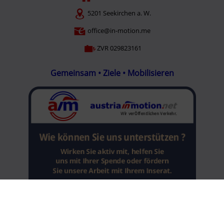
5201 Seekirchen a. W.
office@in-motion.me
ZVR 029823161
Gemeinsam • Ziele • Mobilisieren