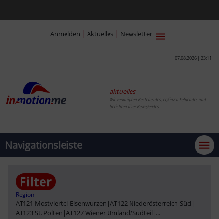
|
|
Anmelden
Aktuelles
Newsletter
07.08.2026 | 23:11
aktuelles
Wir verknüpfen Bestehendes, ergänzen Fehlendes und
berichten über Bewegendes
Navigationsleiste
Region
AT121 Mostviertel-Eisenwurzen
|
AT122 Niederösterreich-Süd
|
AT123 St. Pölten
|
AT127 Wiener Umland/Südteil
|
...