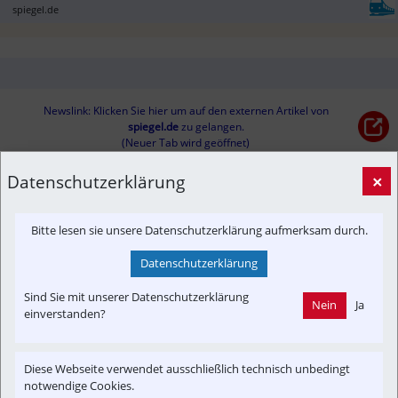
spiegel.de
Newslink: Klicken Sie hier um auf den externen Artikel von
spiegel.de
 zu gelangen.
(Neuer Tab wird geöffnet)
Datenschutzerklärung
×
Interessensgruppen
Verkehrsforum BGL & RW
Bitte lesen sie unsere Datenschutzerklärung aufmerksam durch.
Datenschutzerklärung
Themenbereiche
Newslink
Verkehrspolitik
Sind Sie mit unserer Datenschutzerklärung
Nein
Ja
einverstanden?
Diese Webseite verwendet ausschließlich technisch unbedingt
notwendige Cookies.