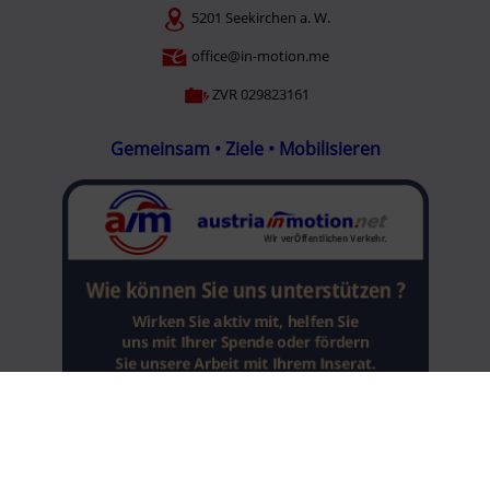
5201 Seekirchen a. W.
office@in-motion.me
ZVR 029823161
Gemeinsam • Ziele • Mobilisieren