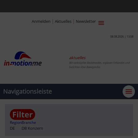
|
|
Anmelden
Aktuelles
Newsletter
08.08.2026 | 13:58
aktuelles
Wir verknüpfen Bestehendes, ergänzen Fehlendes und
berichten über Bewegendes
Navigationsleiste
Region
Branche
DE
DB Konzern