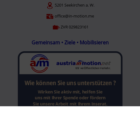
5201 Seekirchen a. W.
office@in-motion.me
ZVR 029823161
Gemeinsam • Ziele • Mobilisieren