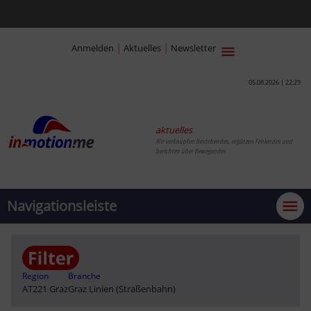
|
|
Anmelden
Aktuelles
Newsletter
05.08.2026 | 22:29
aktuelles
Wir verknüpfen Bestehendes, ergänzen Fehlendes und
berichten über Bewegendes
Navigationsleiste
Region
Branche
AT221 Graz
Graz Linien (Straßenbahn)