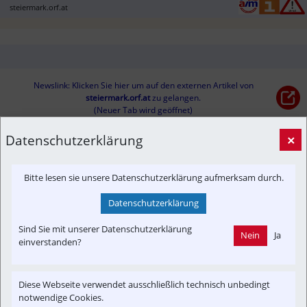
steiermark.orf.at
Newslink: Klicken Sie hier um auf den externen Artikel von
steiermark.orf.at
 zu gelangen.
(Neuer Tab wird geöffnet)
Datenschutzerklärung
×
Interessensgruppen
Austria-In-Motion
Fachbeitrag
Unfall
Bitte lesen sie unsere Datenschutzerklärung aufmerksam durch.
Datenschutzerklärung
Themenbereiche
Newslink
Sind Sie mit unserer Datenschutzerklärung
Nein
Ja
einverstanden?
Diese Webseite verwendet ausschließlich technisch unbedingt
notwendige Cookies.