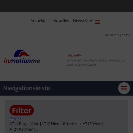
|
|
Anmelden
Aktuelles
Newsletter
06.08.2026 | 12:45
aktuelles
Wir verknüpfen Bestehendes, ergänzen Fehlendes und
berichten über Bewegendes
Navigationsleiste
Region
AT11 Burgenland
|
AT12 Niederösterreich
|
AT13 Wien
|
AT21 Kärnten
|
...