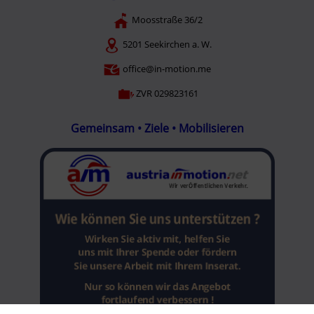
Moosstraße 36/2
5201 Seekirchen a. W.
office@in-motion.me
ZVR 029823161
Gemeinsam • Ziele • Mobilisieren