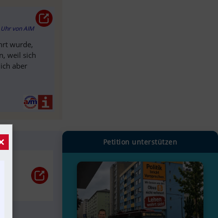
9 Uhr
von
AIM
ührt wurde,
, weil sich
 ich aber
×
Petition unterstützen