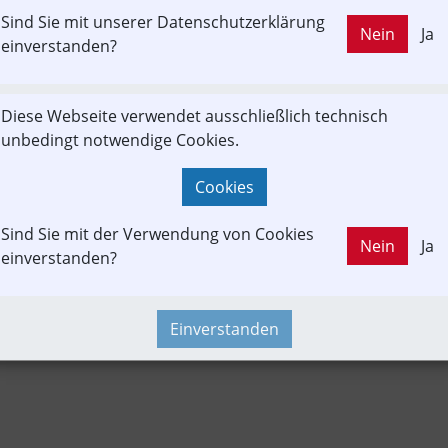
Sind Sie mit unserer Datenschutzerklärung
LD OUT
Nein
Ja
ustria-In-Motion
Fahrgast
einverstanden?
Diese Webseite verwendet ausschließlich technisch
Leserbrief
Newslink
unbedingt notwendige Cookies.
Cookies
Sind Sie mit der Verwendung von Cookies
Nein
Ja
einverstanden?
Einverstanden