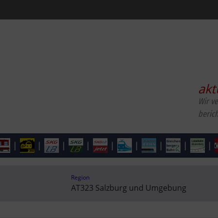
akt
Wir v
beric
|
|
|
|
|
|
|
|
|
Region
AT323 Salzburg und Umgebung