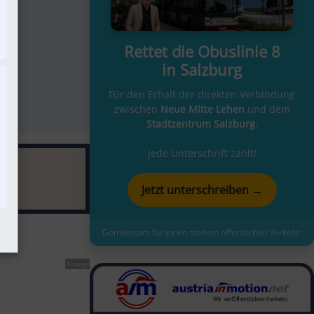
Rettet die Obuslinie 8
in Salzburg
Für den Erhalt der direkten Verbindung
zwischen
Neue Mitte Lehen
und dem
Stadtzentrum Salzburg
.
Jede Unterschrift zählt!
Jetzt unterschreiben →
Gemeinsam für einen starken öffentlichen Verkehr.
Anzeige