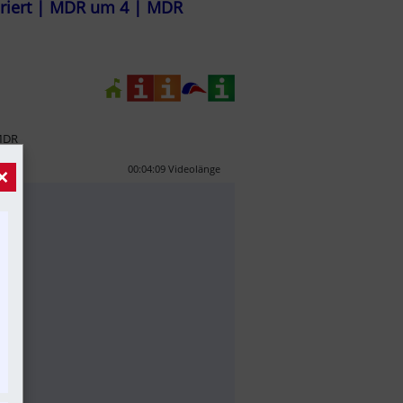
pariert | MDR um 4 | MDR
 MDR
00:04:09 Videolänge
×