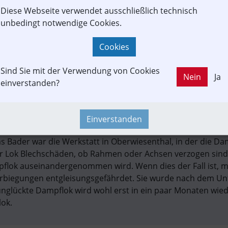
Diese Webseite verwendet ausschließlich technisch
unbedingt notwendige Cookies.
Cookies
Sind Sie mit der Verwendung von Cookies
Nein
Ja
einverstanden?
ahn ist am Montag mit einem Lkw kollidiert – der Unfall ere
Einverstanden
. Ein Lkw-Fahrer hatte die historische Dampflok überse
ias Bader war die Werkstatt in Oberwiesenthal, in der die Dam
r Lok Blechschäden, ob Rahmen oder Achsen verzogen sind, 
pflok auseinandergenommen wird. Wenn dies der Fall ist, m
Verbiegungen entgleisungsgefährdet. Sie wurde nach dem Unfa
unglückte Dampflok wird wohl erst in ein paar Monaten wie
lok.