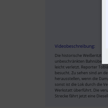
Videobeschreibung:
Die historische Weißeritztalb
unbeschränkten Bahnübergang
leicht verletzt. Reporter Tob
besucht. Zu sehen sind an de
herausstellen, wenn die Dam
sonst ist die Lok durch die 
Werkstatt überführt. Die ver
Strecke fährt jetzt eine Diesel