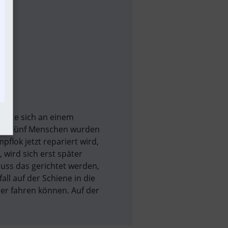
ignete sich an einem
hen. Fünf Menschen wurden
pflok jetzt repariert wird,
wird sich erst später
uss das gerichtet werden,
ll auf der Schiene in die
der fahren können. Auf der