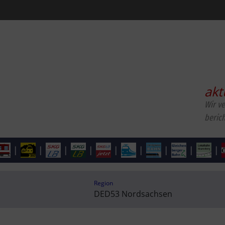
akt
Wir v
beric
|
|
|
|
|
|
|
|
|
Region
DED53 Nordsachsen