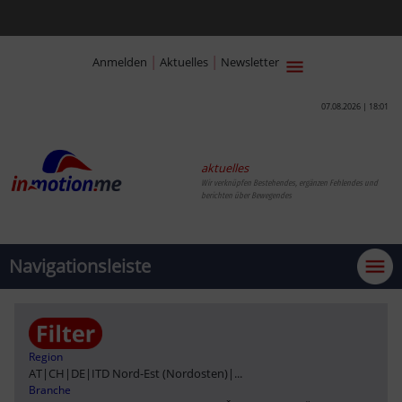
|
|
Anmelden
Aktuelles
Newsletter
07.08.2026 | 18:01
aktuelles
Wir verknüpfen Bestehendes, ergänzen Fehlendes und
berichten über Bewegendes
Navigationsleiste
Region
AT
|
CH
|
DE
|
ITD Nord-Est (Nordosten)
|
...
Branche