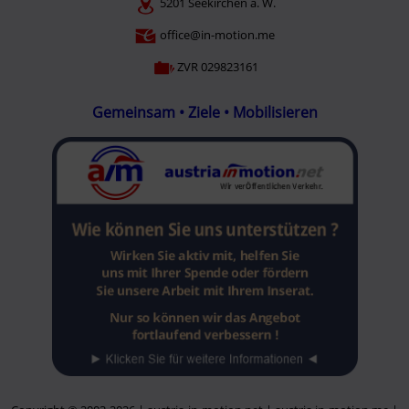
5201 Seekirchen a. W.
office@in-motion.me
ZVR 029823161
Gemeinsam • Ziele • Mobilisieren