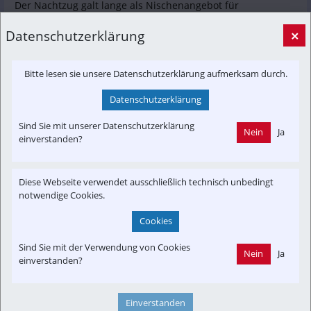
Der Nachtzug galt lange als Nischenangebot für 
eingefleischte Bahnfans, doch das ändert sich. Wir schauen 
Datenschutzerklärung
×
uns das Reisen mit dem Nachtzug zusammen mit Patrick 
Neumann vom "Back on Track e.V." genauer angeschaut.
mdr.de
Bitte lesen sie unsere Datenschutzerklärung aufmerksam durch.
Datenschutzerklärung
Sind Sie mit unserer Datenschutzerklärung
Nein
Ja
einverstanden?
Diese Webseite verwendet ausschließlich technisch unbedingt
notwendige Cookies.
Cookies
Sind Sie mit der Verwendung von Cookies
Nein
Ja
einverstanden?
Genialer Reise-Trick: Interaktive Karte zeigt 205 Nachtzug-
Verbindungen in Europa
Urlaub im Schlaf statt im Flieger? Eine neue interaktive 
Einverstanden