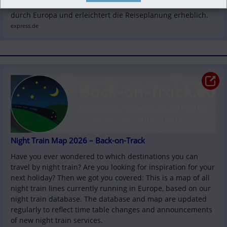
Karte von Back-on-Track.eu zeigt 205 Nachtzug-Routen quer 
durch Europa und erleichtert die Reiseplanung erheblich.
express.de
Night Train Map 2026 – Back-on-Track
Have you ever wondered to which destinations you can 
travel by night train? Are you looking for inspiration for your 
next holiday? Then we got you covered: This is a map of all 
night train lines currently running in Europe, based on our 
night train database. The database and map are updated 
regularly to reflect time table changes and announcements 
of new night train services.