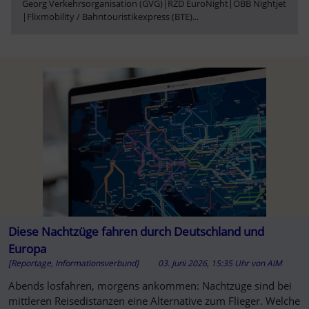
Georg Verkehrsorganisation (GVG)
|
RŽD EuroNight
|
ÖBB Nightjet
|
Flixmobility / Bahntouristikexpress (BTE)
...
Diese Nachtzüge fahren durch Deutschland und
Europa
[Reportage, Informationsverbund]
03. Juni 2026, 15:35 Uhr
von
AIM
Abends losfahren, morgens ankommen: Nachtzüge sind bei
mittleren Reisedistanzen eine Alternative zum Flieger. Welche