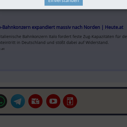
Einverstanden
lo-Bahnkonzern expandiert massiv nach Norden | Heute.at
italienische Bahnkonzern Italo fordert feste Zug-Kapazitäten für de
teintritt in Deutschland und stößt dabei auf Widerstand.
.at