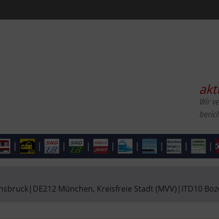
akt
Wir v
beric
|
|
|
|
|
|
|
|
|
nnsbruck
|
DE212 München, Kreisfreie Stadt (MVV)
|
ITD10 Boz