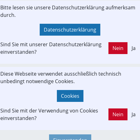
Italo und Flixtrain drängen zwei neue Firmen auf den Markt. Sie ve
LD OUT
Bitte lesen sie unsere Datenschutzerklärung aufmerksam
 Wettbewerb - und dass alles besser wird. Stimmt das?
durch.
deutsche.de
Datenschutzerklärung
Sind Sie mit unserer Datenschutzerklärung
Nein
Ja
einverstanden?
tsche Bahn blockiert Italo: Warum mehr Wettbewerb auf die
Diese Webseite verwendet ausschließlich technisch
ört
unbedingt notwendige Cookies.
private italienische Zugbetreiber Italo will auf deutschen Gleisen f
Cookies
DB erklärt die Trassen als belegt. Dabei müsste die Devise gelten: 
kurrenz wagen.
et
Sind Sie mit der Verwendung von Cookies
Nein
Ja
einverstanden?