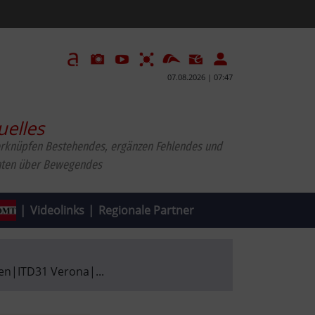
07.08.2026 | 07:47
uelles
erknüpfen Bestehendes, ergänzen Fehlendes und
hten über Bewegendes
|
Videolinks
|
Regionale Partner
en
|
ITD31 Verona
|
...