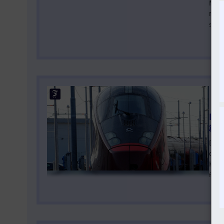
Mit 
SO
mehr
sued
Deu
geh
Der 
die 
Kon
faz.n