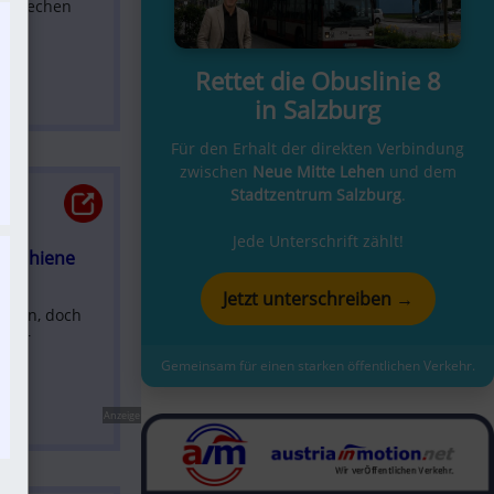
rsprechen 
Rettet die Obuslinie 8
in Salzburg
Für den Erhalt der direkten Verbindung
zwischen
Neue Mitte Lehen
und dem
Stadtzentrum Salzburg
.
Jede Unterschrift zählt!
 Schiene 
Jetzt unterschreiben →
ahren, doch 
mehr 
Gemeinsam für einen starken öffentlichen Verkehr.
Anzeige