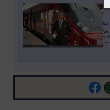
Ita
Der 
Mark
heute