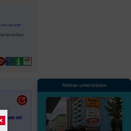
3 Uhr
von
AIM
 versprechen
Petition unterstützen
, wie wir 
×