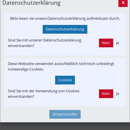
Datenschutzerklärung
×
Bitte lesen sie unsere Datenschutzerklärung aufmerksam durch.
Datenschutzerklärung
Sind Sie mit unserer Datenschutzerklärung
Nein
Ja
einverstanden?
Diese Webseite verwendet ausschließlich technisch unbedingt
Deutsche Bahn: Schönt die Bahn die Verspätungszahlen im 
notwendige Cookies.
Fernverkehr?
Cookies
Eine vom Handelsblatt beim Datenverarbeiter Railwise in 
Auftrag gegebene Untersuchung zeigt, dass die 
Sind Sie mit der Verwendung von Cookies
Nein
Ja
Pünktlichkeit von ICs und ICEs schlechter ist, als von der 
einverstanden?
Bahn berichtet.
handelsblatt.com
Einverstanden