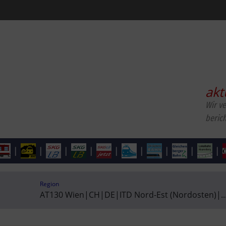
akt
Wir v
beric
|
|
|
|
|
|
|
|
|
Region
AT130 Wien
|
CH
|
DE
|
ITD Nord-Est (Nordosten)
|
..