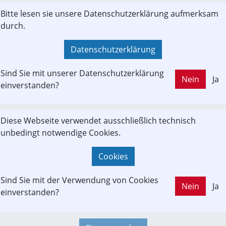
SEL. Mehr privates Kapital soll für Infrastrukturprojekte genutzt 
LD OUT
Bitte lesen sie unsere Datenschutzerklärung aufmerksam
ichten.at
durch.
Datenschutzerklärung
Sind Sie mit unserer Datenschutzerklärung
Nein
Ja
einverstanden?
 Milliarden Euro für Bahnausbau in Europa gefordert
Chef Andreas Matthä und IV-Ökonom Christian Helmenstein forder
Diese Webseite verwendet ausschließlich technisch
 Investition von 500 Milliarden Euro in die europäische Bahninfrast
unbedingt notwendige Cookies.
, um das transeuropäische Verkehrsnetz zu modernisieren und die
schaftliche Zukunft der EU zu sichern.

Cookies
Sind Sie mit der Verwendung von Cookies
Nein
Ja
einverstanden?
a.at