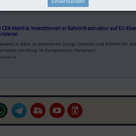
Einverstanden
 CER-Matthä: Investitionen in Bahninfrastruktur auf EU-Eben
risieren
paweit in Bahn zu investieren, bringt Chancen und Freiheit für alle
entation von Essay im Europäischen Parlament 
e-oebb.at