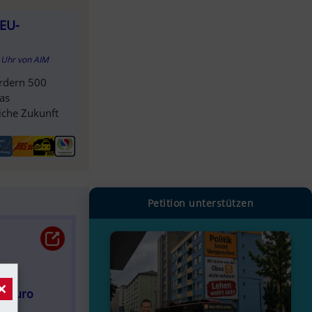
 EU-
0 Uhr
von
AIM
rdern 500
das
iche Zukunft
Petition unterstützen
×
en Euro