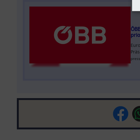
ÖBB
prio
Euro
Präs
press