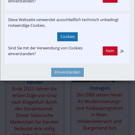
einverstanden?
um Fahrgäste in Zukunft 
noch schneller und 
komfortabler ans Ziel zu 
Diese Webseite verwendet ausschließlich technisch unbedingt
bringen.
notwendige Cookies.
Cookies
Sind Sie mit der Verwendung von Cookies
Nein
Ja
einverstanden?
Einverstanden
Kärnten
Ostregion
Ende 2025 fahren die 
Die ÖBB setzen heuer 
ersten Züge von Graz 
ihr Modernisierungs- 
nach Klagenfurt durch 
und Ausbauprogramm 
den Koralmtunnel. 
in Wien, 
Dieser historische 
Niederösterreich und 
Meilenstein für Kärnten 
Burgenland fort.
bedeutet eine völlig 