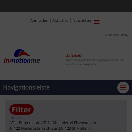
|
|
Anmelden
Aktuelles
Newsletter
07.08.2026 | 08:14
aktuelles
Wir verknüpfen Bestehendes, ergänzen Fehlendes und
berichten über Bewegendes
Navigationsleiste
Region
AT11 Burgenland
|
AT121 Mostviertel-Eisenwurzen
|
AT122 Niederösterreich-Süd
|
AT123 St. Pölten
|
...