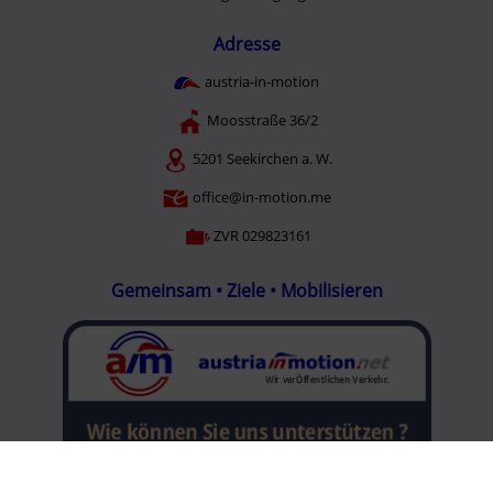
Adresse
austria-in-motion
Moosstraße 36/2
5201 Seekirchen a. W.
office@in-motion.me
ZVR 029823161
Gemeinsam • Ziele • Mobilisieren