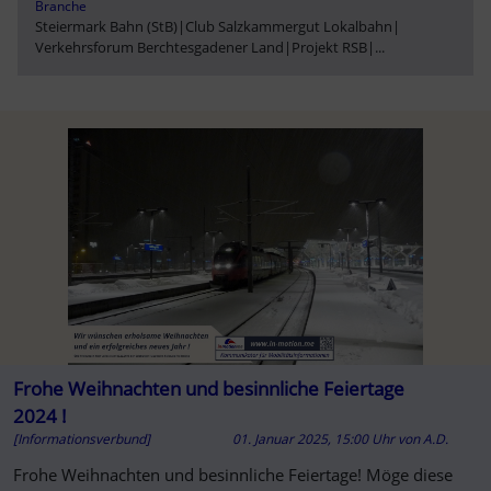
Branche
Steiermark Bahn (StB)
|
Club Salzkammergut Lokalbahn
|
Verkehrsforum Berchtesgadener Land
|
Projekt RSB
|
...
Frohe Weihnachten und besinnliche Feiertage
2024 !
[Informationsverbund]
01. Januar 2025, 15:00 Uhr
von
A.D.
Frohe Weihnachten und besinnliche Feiertage! Möge diese