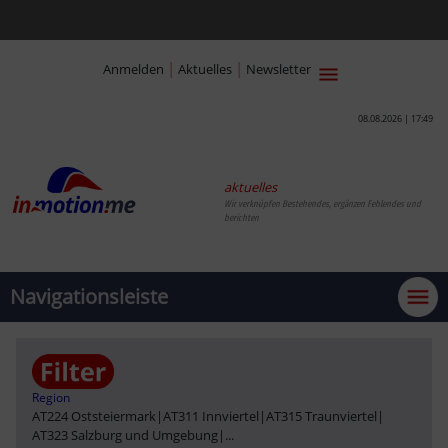
|
|
Anmelden
Aktuelles
Newsletter
08.08.2026 | 17:49
aktuelles
Wir verknüpfen Bestehendes,
Navigationsleiste
Region
AT224 Oststeiermark
|
AT311 Innviertel
|
AT315 Traunviertel
|
AT323 Salzburg und Umgebung
|
...