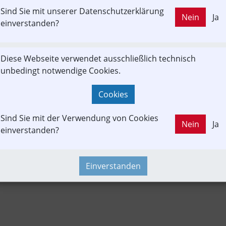
Sind Sie mit unserer Datenschutzerklärung
LD OUT
Nein
Ja
Die Rote Elektrische
Fahrgast
Kontrovers
einverstanden?
Diese Webseite verwendet ausschließlich technisch
Newslink
Sonderfahrt
Time-Event
unbedingt notwendige Cookies.
Cookies
Sind Sie mit der Verwendung von Cookies
Nein
Ja
einverstanden?
Einverstanden