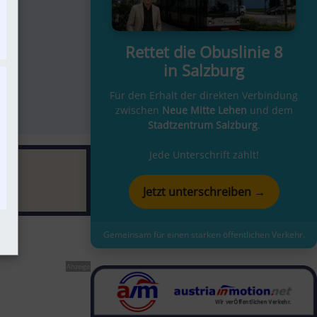
Rettet die Obuslinie 8
in Salzburg
Für den Erhalt der direkten Verbindung
zwischen
Neue Mitte Lehen
und dem
Stadtzentrum Salzburg
.
Jede Unterschrift zählt!
Jetzt unterschreiben →
Gemeinsam für einen starken öffentlichen Verkehr.
Anzeige