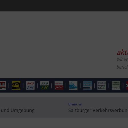
akt
Wir v
beric
|
|
|
|
|
|
|
|
|
Branche
g und Umgebung
Salzburger Verkehrsverbund