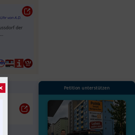
 Uhr
von
A.D.
ussdorf der
..
×
Petition unterstützen