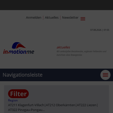
|
|
Anmelden
Aktuelles
Newsletter
07.08.2026 | 01:55
aktuelles
Wir verknüpfen Bestehendes, ergänzen Fehlendes und
berichten über Bewegendes
Navigationsleiste
Region
AT211 Klagenfurt-Villach
|
AT212 Oberkärnten
|
AT222 Liezen
|
AT322 Pinzgau-Pongau
...