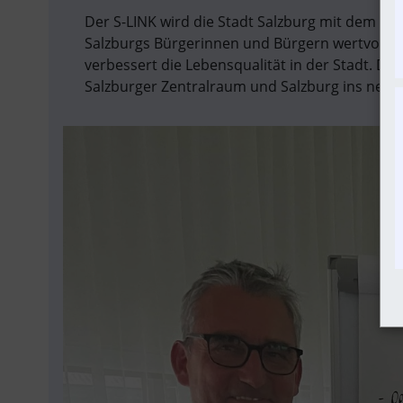
Der S-LINK wird die Stadt Salzburg mit dem Um
Salzburgs Bürgerinnen und Bürgern wertvolle Ze
verbessert die Lebensqualität in der Stadt. De
Salzburger Zentralraum und Salzburg ins neue M