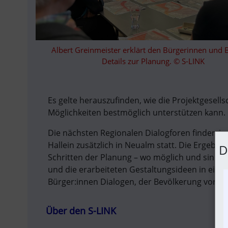
Albert Greinmeister erklärt den Bürgerinnen und B
Details zur Planung. © S-LINK
Es gelte herauszufinden, wie die Projektgesells
Möglichkeiten bestmöglich unterstützen kann.
Die nächsten Regionalen Dialogforen finden in
Hallein zusätzlich in Neualm statt. Die Ergebn
D
Schritten der Planung – wo möglich und sinnvoll
und die erarbeiteten Gestaltungsideen in eine
Bürger:innen Dialogen, der Bevölkerung vorges
Über den S-LINK