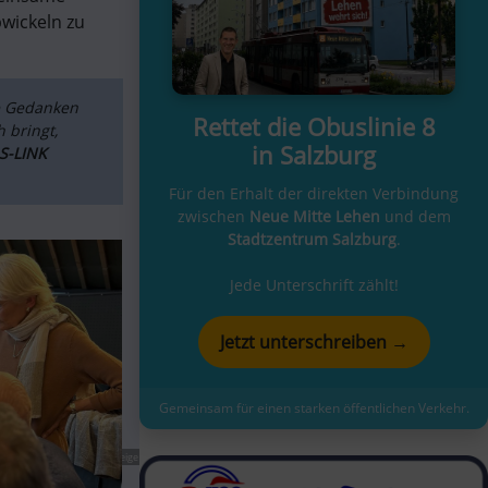
wickeln zu 
e Gedanken 
Rettet die Obuslinie 8
bringt, 
in Salzburg
S-LINK 
Für den Erhalt der direkten Verbindung
zwischen
Neue Mitte Lehen
und dem
Stadtzentrum Salzburg
.
Jede Unterschrift zählt!
Jetzt unterschreiben →
Gemeinsam für einen starken öffentlichen Verkehr.
Anzeige