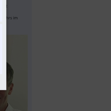
nkt 
er 
rkehrs im 