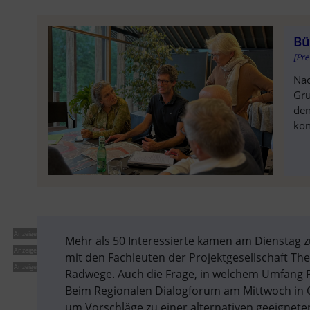
Bü
[Pr
Na
Gru
den
kon
SOLD OU
Anzeige
Mehr als 50 Interessierte kamen am Dienstag z
Anzeige
mit den Fachleuten der Projektgesellschaft Th
Anzeige
Radwege. Auch die Frage, in welchem Umfang Par
Beim Regionalen Dialogforum am Mittwoch in O
um Vorschläge zu einer alternativen geeigne