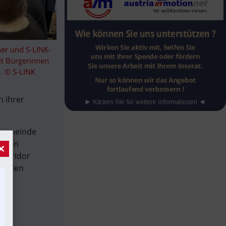
ner und S-LINK-
it Bürgerinnen 
. © S-LINK
 ihrer 
tgemeinde 
eren 
×
korridor 
nalen 