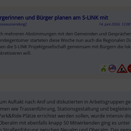
rgerinnen und Bürger planen am S-LINK mit
esseaussendung]
14. Juni 2024, 12:0
ch mehreren Abstimmungen mit den Gemeinden und Gesprächen
ndeigentümer starteten diese Woche nun auch die Regionalen Di
en die S-LINK Projektgesellschaft gemeinsam mit Bürgern die lo
kretisieren will.
T
um Auftakt nach Anif und diskutierten in Arbeitsgruppen g
emen wie Trassenführung, Stationsgestaltung und begleiten
k&Ride-Plätze errichtet werden sollen, wurde intensiv disk
beralm mit ebenfalls knapp 50 Mitwirkenden ging es unter
ten Straßenführung zwischen Neualm und Oberalm. Das gem