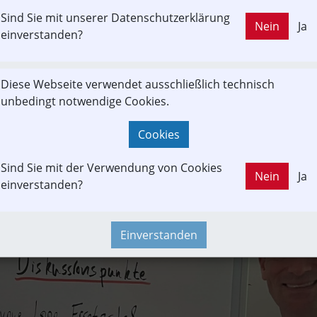
land im Norden und im Süden bis Hallein verbinden. Er sche
Sind Sie mit unserer Datenschutzerklärung
Nein
Ja
it, die sie nicht im täglichen Stau verbringen müssen. Und 
einverstanden?
r S-LINK wird damit zum Schlüsselprojekt des öffentlichen Ve
obilitätszeitalter begleiten.
Diese Webseite verwendet ausschließlich technisch
unbedingt notwendige Cookies.
Cookies
Sind Sie mit der Verwendung von Cookies
Nein
Ja
einverstanden?
Einverstanden