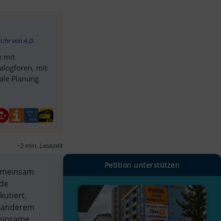
0 Uhr
von
A.D.
 mit
alogforen, mit
kale Planung
~2 min. Lesezeit
Petition unterstützen
emeinsam 
de 
utiert. 
 anderem 
einsame 