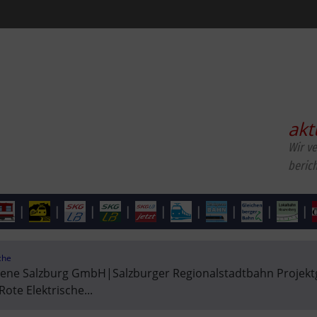
akt
Wir v
beric
|
|
|
|
|
|
|
|
|
che
iene Salzburg GmbH
|
Salzburger Regionalstadtbahn Projektg
Rote Elektrische
...