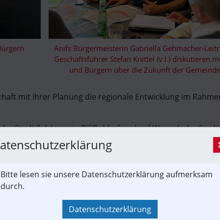
ürgern 
Anifs Bürgermeisterin Gabriella Gehmacher-Leit
Geschäftsführer Stefan Knittel (v.l.) diskutieren m
und Bürgern über die Zukunft der Gemeinde
chaft mit ihrer Planung die regionale Entwicklung im Rahmen
 der Stadt Salzburg, in Rif/Rehhof und auf Wunsch der Stad
isse werden geprüft, bewertet und gegebenenfalls in den weit
atenschutzerklärung
 – berücksichtigt. Im Herbst sollen der verfeinerte Trassen
r weiteren Runde von Ausstellungen, den sogenannten Regio
Bitte lesen sie unsere Datenschutzerklärung aufmerksam
tellt werden.
durch.
Datenschutzerklärung