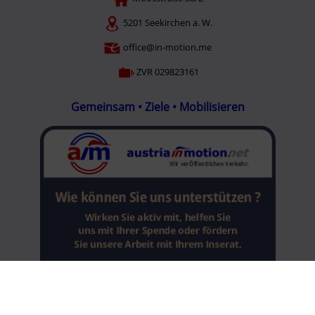
5201 Seekirchen a. W.
office@in-motion.me
ZVR 029823161
Gemeinsam • Ziele • Mobilisieren