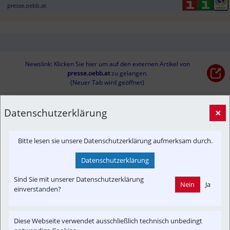
presse.oebb.at
Newslink: Klicken Sie hier um auf den externen Artikel von
presse.oebb.at
 zu gelangen.
(Neuer Tab wird geöffnet)
Datenschutzerklärung
×
Interessensgruppen
Fahrgast
Tourist
Umwelt
Bitte lesen sie unsere Datenschutzerklärung aufmerksam durch.
Themenbereiche
Datenschutzerklärung
Presseaussendung
Newslink
Antriebstechnik
Sind Sie mit unserer Datenschutzerklärung
Nein
Ja
Autonomer Betrieb
Satire
Fahrzeug-Portrait
Betreiber
einverstanden?
Diese Webseite verwendet ausschließlich technisch unbedingt