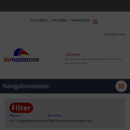
|
|
Anmelden
Aktuelles
Newsletter
09.08.2026 | 03:56
aktuelles
Wir verknüpfen Bestehendes, ergänzen Fehlendes und
berichten übe
Navigationsleiste
Region
Branche
AT12 Niederösterreich
ÖBB Personenverkehr AG