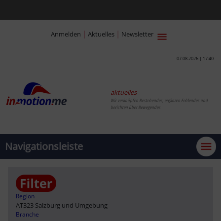
|
|
Anmelden
Aktuelles
Newsletter
07.08.2026 | 17:40
aktuelles
Wir verknüpfen Bestehendes, ergänzen Fehlendes und
berichten über Bewegendes
Navigationsleiste
Region
AT323 Salzburg und Umgebung
Branche