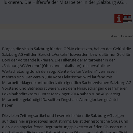
lukrieren. Die Hilferufe der Mitarbeiter in der „Salzburg AG
Verkehr“ ...
~4 min. Lesezeit
Bürger, die sich in Salzburg für den ÖPNV einsetzen, haben das Gefühl die 
Salzburg AG will den Bereich „Verkehr“ loswerden, bzw. dafür nur Geld für 
Boni der Vorstände lukrieren. Die Hilferufe der Mitarbeiter in der 
„Salzburg AG Verkehr“ (Obus und Lokalbahn), die persönliche 
Wertschätzung durch den sog. „Center-Leiter Verkehr“ vermissen, 
mehren sich. Der Verein „Die Rote Elektrische“ wird laufend mit 
Mitarbeiterklagen konfrontiert, die eigentlich Sache zwischen Salzburg AG 
Vorstand und Betriebsrat wären. Seit dem Hinausdrängen des früheren 
Lokalbahndirektors Gunter Mackinger 2014 haben rund 40 (vierzig) 
Mitarbeiter gekündigt! Da sollten längst alle Alarmglocken geläutet 
haben.
Die vielen Zeitungsartikel und Leserbriefe über die Salzburg AG zeigen 
auf, dass hier irgendetwas nicht stimmt. Da ist der historische Obus und 
die vielen abgelaufenen Begutachtungsplaketten auf den Obussen nur 
die Spitze des Eisberges! Betrachtet man Obus und Lokalbahn aus Sicht 