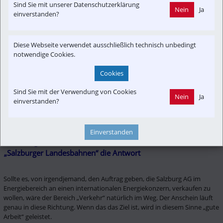
Güterverkehr zu 90% weg, Berchtesgadener Land Bahn als 
Sind Sie mit unserer Datenschutzerklärung
Nein
Ja
Kindesweglegung
einverstanden?
Wenn in einem Unternehmen ein kompletter Geschäftszweig zu 90% 
Diese Webseite verwendet ausschließlich technisch unbedingt
wegbricht, wie beim Güterverkehr der Lokalbahn, muss der Vorstand 
notwendige Cookies.
gehen. In einer politisch geprägten Beamtenstruktur, wie in der Salzburg 
AG, scheint das offensichtlich niemand zu interessieren! Der Ausstieg der 
Cookies
Salzburg AG aus der Berchtesgadener Land Bahn zeigt eindeutig das 
Desinteresse der Salzburg AG-Vorstände, am Schienenverkehr. Diese 
Sind Sie mit der Verwendung von Cookies
Kindesweglegung ist wohl ein klarer Hinweis, wo es bei der Salzburg AG 
Nein
Ja
einverstanden?
hingehen soll. Aus den internationalen Vorzeigeunternehmen Obus und 
Lokalbahn wurden „todgeweihte Sorgenkinder“!
Einverstanden
Soll Energiebereich, ohne Verkehr, verkauft werden? 
„Salzburger Landesbahnen“ die Antwort
Sollte es, von irgendjemand, den Auftrag geben, die Salzburg AG im 
Energiebereich an einen internationalen Energiekonzern, verkaufen zu 
wollen, wäre der Bereich „Verkehr“ natürlich im Weg. Der Anschein läuft 
genau in diese Richtung. Wenn das das Ziel ist, wird in diesem Sinne „gute 
Arbeit“ geleistet.